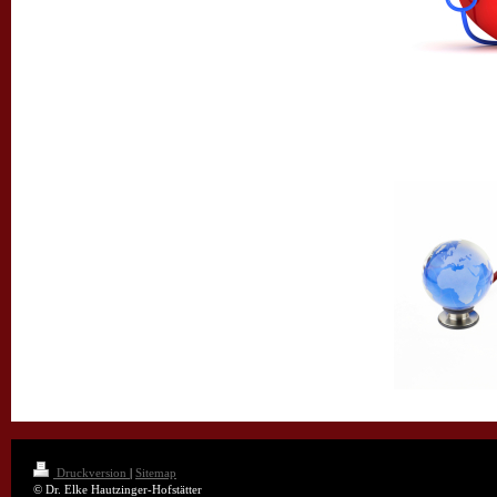
Druckversion
|
Sitemap
© Dr. Elke Hautzinger-Hofstätter